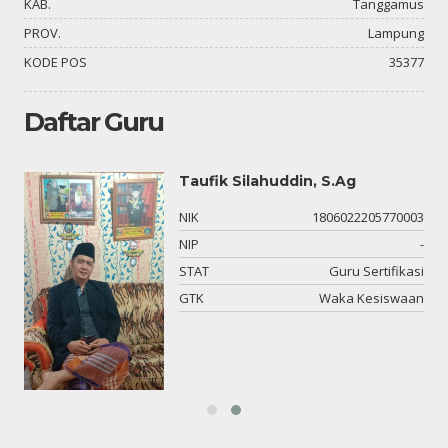
KAB.
Tanggamus
PROV.
Lampung
KODE POS
35377
Daftar Guru
Taufik Silahuddin, S.Ag
-
NIK
1806022205770003
-
NIP
-
or
STAT
Guru Sertifikasi
DM
GTK
Waka Kesiswaan