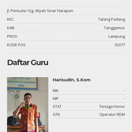
Jl. Pemuda I Gg. Aliyah Sinar Harapan
KEC.
Talang Padang
KAB.
Tanggamus
PROV.
Lampung
KODE POS
35377
Daftar Guru
Harisudin, S.Kom
03
NIK
-
-
NIP
-
si
STAT
Tenaga Honor
an
GTK
Operator RDM