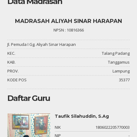
Data Madrasah
MADRASAH ALIYAH SINAR HARAPAN
NPSN : 10816366
Jl. Pemuda I Gg. Aliyah Sinar Harapan
KEC.
Talang Padang
KAB.
Tanggamus
PROV.
Lampung
KODE POS
35377
Daftar Guru
Taufik Silahuddin, S.Ag
-
NIK
1806022205770003
-
NIP
-