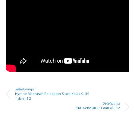
Sebelumnya
Hymne Madrasah Pelepasan Siswa Kelas XII IIS
1 dan IIS 2
Setelahnya
SKL Kelas XII IIS1 dan XII IIS2