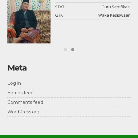
or
STAT
Guru Sertifikasi
DM
GTK
Waka Kesiswaan
Meta
Log in
Entries feed
Comments feed
WordPress.org