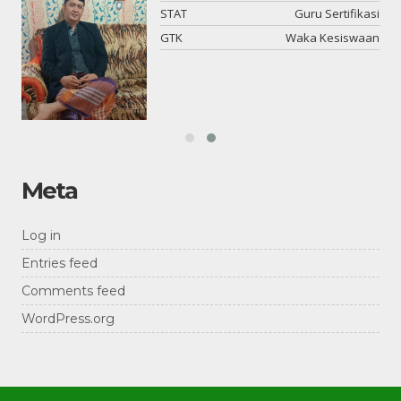
or
STAT
Guru Sertifikasi
DM
GTK
Waka Kesiswaan
Meta
Log in
Entries feed
Comments feed
WordPress.org