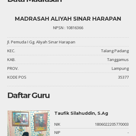
MADRASAH ALIYAH SINAR HARAPAN
NPSN : 10816366
Jl. Pemuda I Gg. Aliyah Sinar Harapan
KEC.
Talang Padang
KAB.
Tanggamus
PROV.
Lampung
KODE POS
35377
Daftar Guru
Taufik Silahuddin, S.Ag
-
NIK
1806022205770003
-
NIP
-