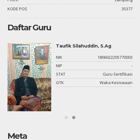
KODE POS
35377
Daftar Guru
Taufik Silahuddin, S.Ag
-
NIK
1806022205770003
-
NIP
-
or
STAT
Guru Sertifikasi
DM
GTK
Waka Kesiswaan
Meta