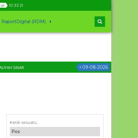
cal
10
:
33
21
RaportDigital (RDM)
09-08-2026
NAR