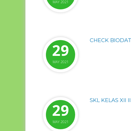
MAY 2021
CHECK BIODAT
29
MAY 2021
SKL KELAS XII II
29
MAY 2021