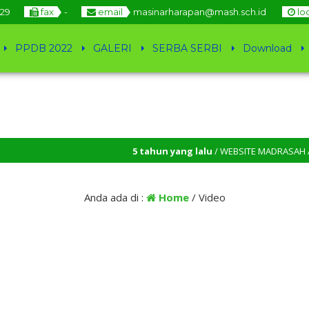
29
fax
-
email
masinarharapan@mash.sch.id
lo
PPDB 2022
GALERI
SERBA SERBI
Download
5 tahun yang lalu
/ WEBSITE MADRASAH ALIYAH SI
HARAPAN
Anda ada di :
Home
/
Video