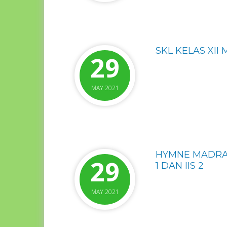
SKL KELAS XII 
29
MAY 2021
HYMNE MADRAS
29
1 DAN IIS 2
MAY 2021