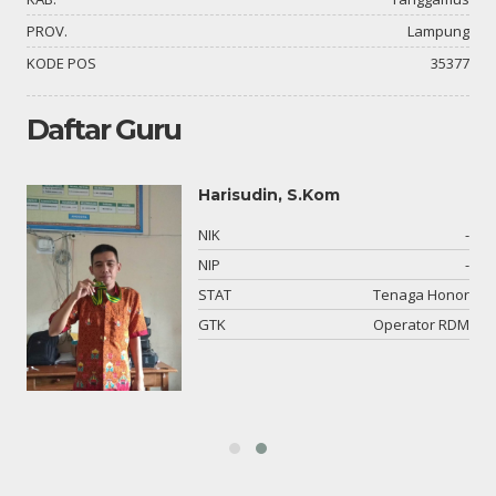
PROV.
Lampung
KODE POS
35377
Daftar Guru
Harisudin, S.Kom
03
NIK
-
-
NIP
-
si
STAT
Tenaga Honor
an
GTK
Operator RDM