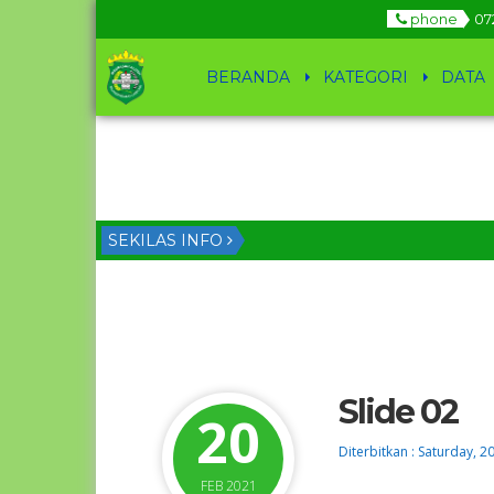
phone
07
BERANDA
KATEGORI
DATA
SEKILAS INFO
Slide 02
20
Diterbitkan :
Saturday, 2
FEB 2021