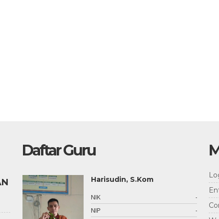
Daftar Guru
M
Lo
Harisudin, S.Kom
AN
En
70003
NIK
-
Co
-
NIP
-