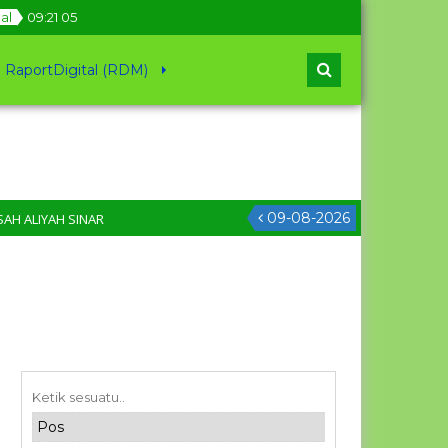
cal
09
:
21
06
RaportDigital (RDM)
09-08-2026
YAH SINAR