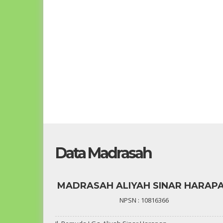
Data Madrasah
Kom
Taufik Silahuddin, S.Ag
MADRASAH ALIYAH SINAR HARAP
NPSN : 10816366
-
NIK
18060222057
-
NIP