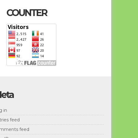
COUNTER
eta
g in
Taufik Silahuddin, S.Ag
tries feed
NIK
1806022205770003
mments feed
NIP
-