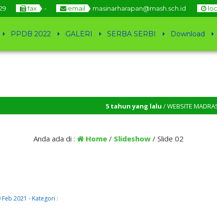
29
fax
-
email
masinarharapan@mash.sch.id
lo
PPDB 2022
GALERI
SERBA SERBI
Download
5 tahun yang lalu
/ WEBSITE MADRASAH ALI
HARAPAN
Anda ada di :
Home
/
Slideshow
/
Slide 02
0 Feb 2021
-
Kategori :