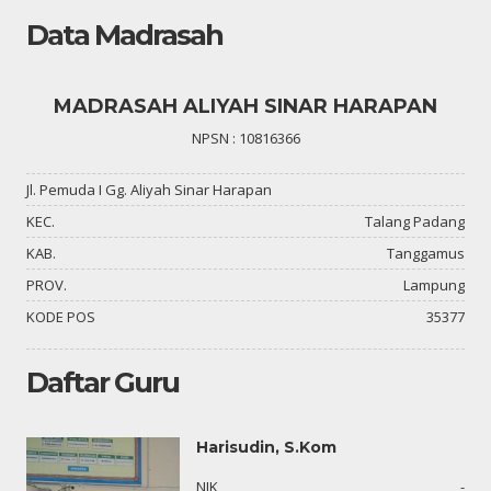
Data Madrasah
MADRASAH ALIYAH SINAR HARAPAN
NPSN : 10816366
Jl. Pemuda I Gg. Aliyah Sinar Harapan
KEC.
Talang Padang
KAB.
Tanggamus
PROV.
Lampung
KODE POS
35377
Daftar Guru
Harisudin, S.Kom
03
NIK
-