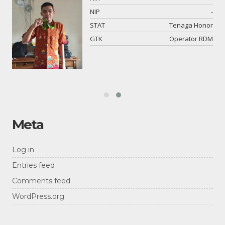
-
NIP
-
si
STAT
Tenaga Honor
an
GTK
Operator RDM
Meta
Log in
Entries feed
Comments feed
WordPress.org