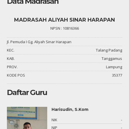
Data Madrasah
MADRASAH ALIYAH SINAR HARAPAN
NPSN : 10816366
Jl. Pemuda I Gg. Aliyah Sinar Harapan
KEC.
Talang Padang
KAB.
Tanggamus
PROV.
Lampung
KODE POS
35377
Daftar Guru
Harisudin, S.Kom
03
NIK
-
-
NIP
-