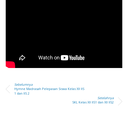
Sebelumnya
Hymne Madrasah Pelepasan Siswa Kelas XII IIS
1 dan IIS 2
Setelahnya
SKL Kelas XII IIS1 dan XII IIS2