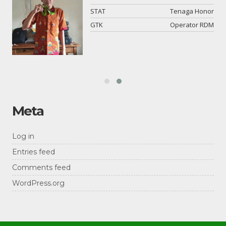
si
STAT
Tenaga Honor
an
GTK
Operator RDM
Meta
Log in
Entries feed
Comments feed
WordPress.org